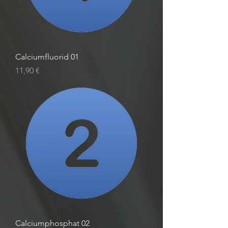
Calciumfluorid 01
Preis
11,90 €
Calciumphosphat 02