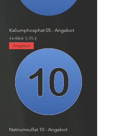
Kaliumphosphat 05 - Angebot
Standardpreis
Sale-Preis
11,90 €
5,95 €
Angebot
Natriumsulfat 10 - Angebot