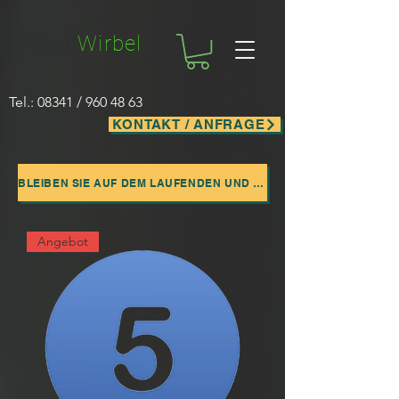
Facebook-domain-verification=nwf1p147ltwano67u8m1rh7bx8hmxv
Albin
Wirbel
Tel.: 08341 /
960 48 63
KONTAKT / ANFRAGE
BLEIBEN SIE AUF DEM LAUFENDEN UND ABONNIEREN SIE UNSERE WEBSITE
Angebot