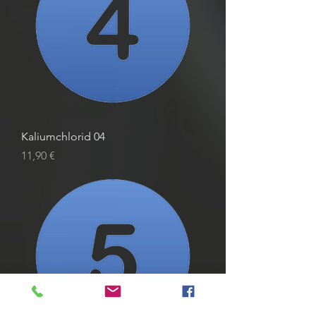
Kaliumchlorid 04
Preis
11,90 €