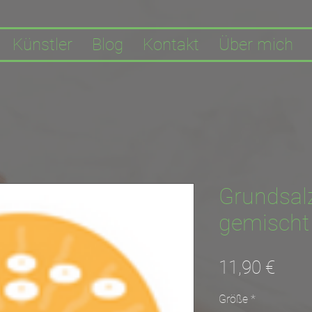
Künstler
Blog
Kontakt
Über mich
Grundsal
gemischt 
Prei
11,90 €
Größe
*