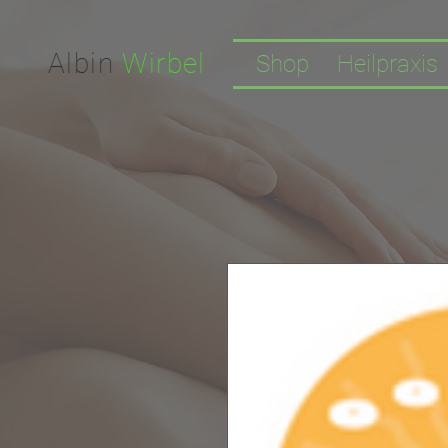
Facebook-domain-verification=nwf1p147ltwano67u8m1rh7bx8hmxv
Albin
Wirbel
Shop
Heilpraxis