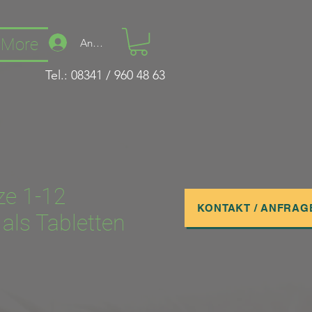
More
Anmelden
Tel.: 08341 / 960 48 63
ze 1-12
KONTAKT / ANFRAG
als Tabletten
s