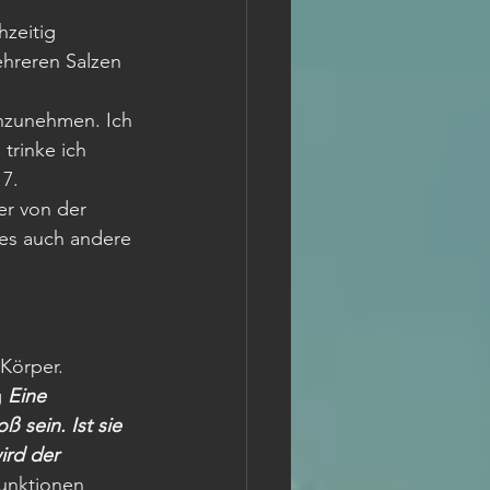
zeitig 
hreren Salzen 
einzunehmen. Ich 
trinke ich 
7. 
er von der 
es auch andere 
 Körper.
 
Eine 
ß sein. Ist sie 
ird der 
funktionen 