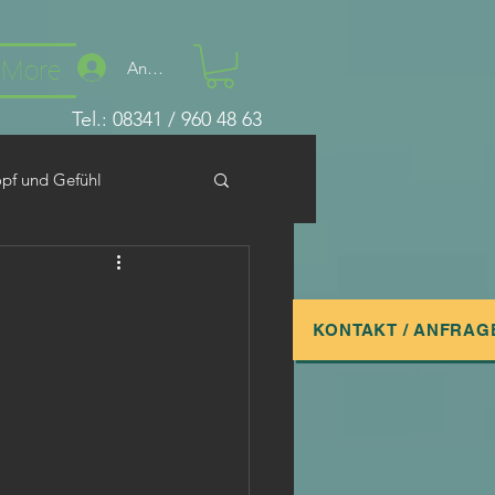
More
Anmelden
Tel.: 08341 / 960 48 63
pf und Gefühl
KONTAKT / ANFRAG