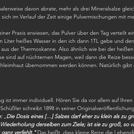
lerweise davon abrate, mehr als drei Mineralsalze gleich
ich im Verlauf der Zeit einige Pulvermischungen mit me
einer Praxis erwiesen, das Pulver über den Tag verteilt 
 Liter heißes Wasser in den ich dann 1TL gebe und den 
g aus der Thermoskanne. Also ähnlich wie bei der heißen 
se sind auf nüchternen Magen, weil dann die Reize bess
leimhaut übernommen werden können. Natürlich gibt 
g ist immer individuell. Hören Sie da vor allem auf Ihren
Schüßler schreibt 1898 in seiner Originalveröffentlichung
:
 „
Die Dosis eines […] Salzes darf eher zu klein als zu gro
e Wiederholung derselben zum Ziele; ist sie zu groß, so w
ganz verfehlt." 
Das heißt, dass kleine Reize die Lebens