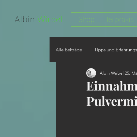
Facebook-domain-verification=nwf1p147ltwano67u8m1rh7bx8hmxv
Albin
Wirbel
Shop
Heilpraxis
Alle Beiträge
Tipps und Erfahrungs
Albin Wirbel
25. Mä
Einnahm
Pulverm