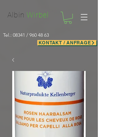
Facebook-domain-verification=nwf1p147ltwano67u8m1rh7bx8hmxv
Albin
Wirbel
Tel.: 08341 /
960 48 63
KONTAKT / ANFRAGE