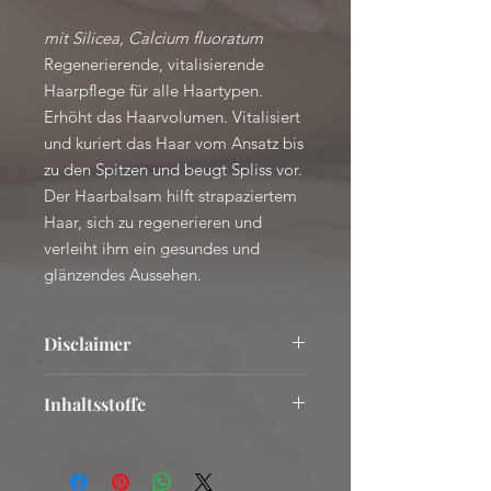
mit Silicea, Calcium fluoratum
Regenerierende, vitalisierende
Haarpflege für alle Haartypen.
Erhöht das Haarvolumen. Vitalisiert
und kuriert das Haar vom Ansatz bis
zu den Spitzen und beugt Spliss vor.
Der Haarbalsam hilft strapaziertem
Haar, sich zu regenerieren und
verleiht ihm ein gesundes und
glänzendes Aussehen.
Disclaimer
Die genannten Anwendungsbereiche
Inhaltsstoffe
beruhen auf Erfahrungswerten und
sind keine Heilaussagen.
AQUA (WATER), PENTYLENE
Die Anwendung aller Produkte dieses
GLYCOL, INULIN, GLYCERIN,
webshop geschieht in eigener