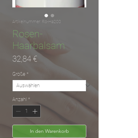
Artikelnummer: Ro-Ha200
Rosen-
Haarbalsam
Preis
32,84 €
Größe
*
Anzahl
*
In den Warenkorb